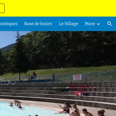
ion
 pratiques
Base de loisirs
Le Village
More