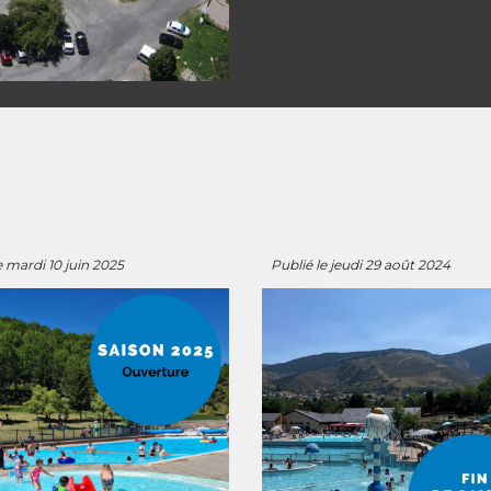
e
mardi
1
0
juin 202
5
Publié le
jeudi
29
août 202
4